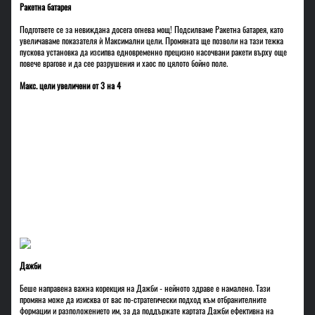
Ракетна батарея
Подгответе се за невиждана досега огнева мощ! Подсилваме Ракетна батарея, като
увеличаваме показателя ѝ Максимални цели. Промяната ще позволи на тази тежка
пускова установка да изсипва едновременно прецизно насочвани ракети върху още
повече врагове и да сее разрушения и хаос по цялото бойно поле.
Макс. цели увеличени от 3 на 4
Дажби
Беше направена важна корекция на Дажби - нейното здраве е намалено. Тази
промяна може да изисква от вас по-стратегически подход към отбранителните
формации и разположението им, за да поддържате картата Дажби ефективна на