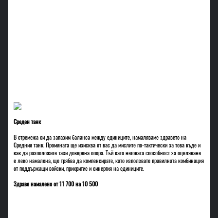
Среден танк
В стремежа си да запазим баланса между единиците, намаляваме здравето на
Средния танк. Промяната ще изисква от вас да мислите по-тактически за това къде и
как да разположите тази доверена опора. Тъй като неговата способност за оцеляване
е леко намалена, ще трябва да компенсирате, като използвате правилната комбинация
от поддържащи войски, прикритие и синергия на единиците.
Здраве намалено от 11 700 на 10 500