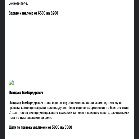
бойното поле.
Здраве намалено от 6500 на 6200
Пикиращ бомбардировач
Пикиращ бомбардировач става още по-опустошителен. Увеличаваме щетите му по
превоза, което ще направи този въздушен боец още по-смъртоносен на бойното поле.
С този тласък вие ще унищожавате вражески танкове и войски с лекота, разчиствайки
пътя на настъпващите ви сили.
Щети по превоза увеличени от 5000 на 5500