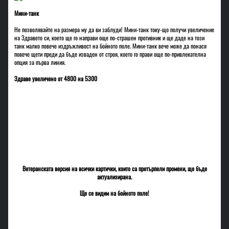
Мини-танк
Не позволявайте на размера му да ви заблуди! Мини-танк току-що получи увеличение
на Здравето си, което ще го направи още по-страшен противник и ще даде на този
танк малко повече издръжливост на бойното поле. Мини-танк вече може да понася
повече щети преди да бъде изваден от строя, което го прави още по-привлекателна
опция за първа линия.
Здраве увеличено от 4800 на 5300
Ветеранската версия на всички картички, които са претърпели промени, ще бъде
актуализирана.
Ще се видим на бойното поле!