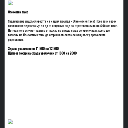
Огнеметен танк
Увеличаваме издръжливостта на нашия приятел - Огнеметния танк! През този сезон
повишаваме здравето му, за да го направим още по-страховита сила на бойното поле.
Но това не е всичко - щетите от пожар на сграда също се увеличават, което ще
позволи на Огнеметния танк да отприщи огнената си мощ върху вражеските
укрепления.
Здраве увеличено от 11 500 на 12 500
Щети от пожар на сграда увеличени от 1600 на 2000