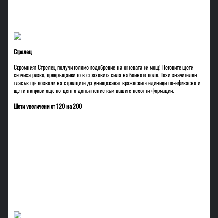
Стрелец
Скромният Стрелец получи голямо подобрение на огневата си мощ! Неговите щети
скочиха рязко, превръщайки го в страховита сила на бойното поле. Този значителен
тласък ще позволи на стрелците да унищожават вражеските единици по-ефикасно и
ще ги направи още по-ценно допълнение към вашите пехотни формации.
Щети увеличени от 120 на 200