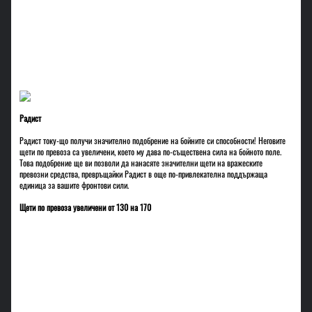
Радист
Радист току-що получи значително подобрение на бойните си способности! Неговите
щети по превоза са увеличени, което му дава по-съществена сила на бойното поле.
Това подобрение ще ви позволи да нанасяте значителни щети на вражеските
превозни средства, превръщайки Радист в още по-привлекателна поддържаща
единица за вашите фронтови сили.
Щети по превоза увеличени от 130 на 170