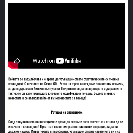
Войната се задълбочава и е време да усъвършенствате стратегическите си умения,
командири! С началото на Сезон 60 - Ехото на героя, въвеждаме значителни промени,
за да поддържаме битките вълнуващи. Подгответе се да се адаптирате и да развиете
тактиките си, като прегледате ключовите модификации по-долу. Бъдете в крак с
новостите и се възползвайте от възможностите за победа!
Ротация на операциите:
След зануляването на класациите е време да оставите своя отпечатък и отново да се
изкачите в класациите! През този сезон сме разместили някои операции, за да ви
държим нащрек. Инвестирайте в подобрения, усъвършенствайте стратегиите си и се