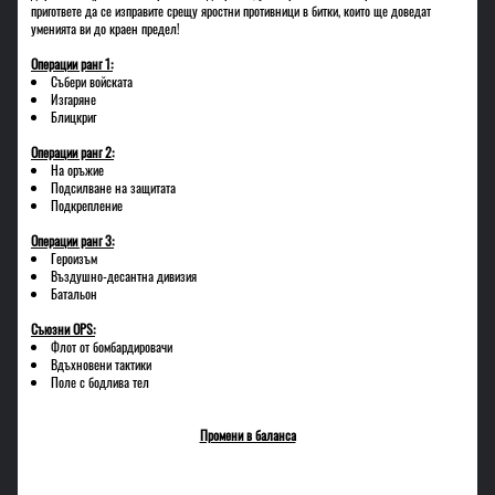
пригответе да се изправите срещу яростни противници в битки, които ще доведат
уменията ви до краен предел!
Операции ранг 1:
Събери войската
Изгаряне
Блицкриг
Операции ранг 2:
На оръжие
Подсилване на защитата
Подкрепление
Операции ранг 3:
Героизъм
Въздушно-десантна дивизия
Батальон
Съюзни OPS:
Флот от бомбардировачи
Вдъхновени тактики
Поле с бодлива тел
Промени в баланса