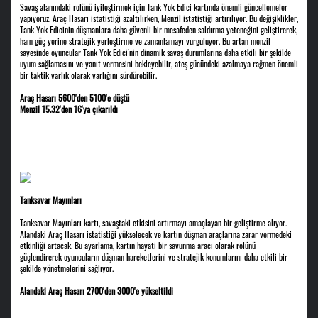
Savaş alanındaki rolünü iyileştirmek için Tank Yok Edici kartında önemli güncellemeler
yapıyoruz. Araç Hasarı istatistiği azaltılırken, Menzil istatistiği artırılıyor. Bu değişiklikler,
Tank Yok Edicinin düşmanlara daha güvenli bir mesafeden saldırma yeteneğini geliştirerek,
ham güç yerine stratejik yerleştirme ve zamanlamayı vurguluyor. Bu artan menzil
sayesinde oyuncular Tank Yok Edici'nin dinamik savaş durumlarına daha etkili bir şekilde
uyum sağlamasını ve yanıt vermesini bekleyebilir, ateş gücündeki azalmaya rağmen önemli
bir taktik varlık olarak varlığını sürdürebilir.
Araç Hasarı 5600'den 5100'e düştü
Menzil 15.32'den 16'ya çıkarıldı
Tanksavar Mayınları
Tanksavar Mayınları kartı, savaştaki etkisini artırmayı amaçlayan bir geliştirme alıyor.
Alandaki Araç Hasarı istatistiği yükselecek ve kartın düşman araçlarına zarar vermedeki
etkinliği artacak. Bu ayarlama, kartın hayati bir savunma aracı olarak rolünü
güçlendirerek oyuncuların düşman hareketlerini ve stratejik konumlarını daha etkili bir
şekilde yönetmelerini sağlıyor.
Alandaki Araç Hasarı 2700'den 3000'e yükseltildi