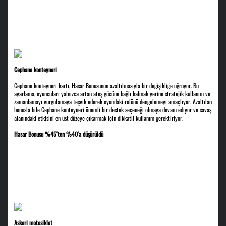
Cephane konteyneri
Cephane konteyneri kartı, Hasar Bonusunun azaltılmasıyla bir değişikliğe uğruyor. Bu
ayarlama, oyuncuları yalnızca artan ateş gücüne bağlı kalmak yerine stratejik kullanım ve
zamanlamayı vurgulamaya teşvik ederek oyundaki rolünü dengelemeyi amaçlıyor. Azaltılan
bonusla bile Cephane konteyneri önemli bir destek seçeneği olmaya devam ediyor ve savaş
alanındaki etkisini en üst düzeye çıkarmak için dikkatli kullanım gerektiriyor.
Hasar Bonusu %45'ten %40'a düşürüldü
Askeri motosiklet