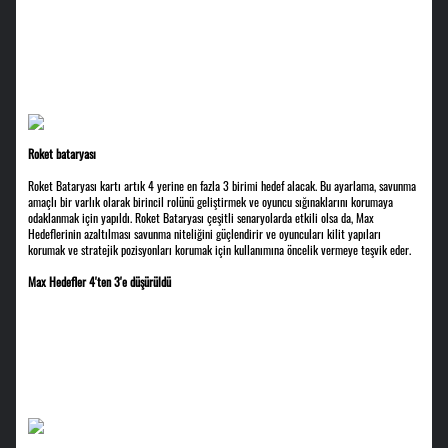
Roket bataryası
Roket Bataryası kartı artık 4 yerine en fazla 3 birimi hedef alacak. Bu ayarlama, savunma
amaçlı bir varlık olarak birincil rolünü geliştirmek ve oyuncu sığınaklarını korumaya
odaklanmak için yapıldı. Roket Bataryası çeşitli senaryolarda etkili olsa da, Max
Hedeflerinin azaltılması savunma niteliğini güçlendirir ve oyuncuları kilit yapıları
korumak ve stratejik pozisyonları korumak için kullanımına öncelik vermeye teşvik eder.
Max Hedefler 4'ten 3'e düşürüldü