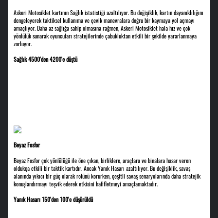
Askeri Motosiklet kartının Sağlık istatistiği azaltılıyor. Bu değişiklik, kartın dayanıklılığını
dengeleyerek taktiksel kullanıma ve çevik manevralara doğru bir kaymaya yol açmayı
amaçlıyor. Daha az sağlığa sahip olmasına rağmen, Askeri Motosiklet hala hız ve çok
yönlülük sunarak oyuncuları stratejilerinde çabukluktan etkili bir şekilde yararlanmaya
zorluyor.
Sağlık 4500'den 4200'e düştü
Beyaz Fosfor
Beyaz Fosfor çok yönlülüğü ile öne çıkan, birliklere, araçlara ve binalara hasar veren
oldukça etkili bir taktik kartıdır. Ancak Yanık Hasarı azaltılıyor. Bu değişiklik, savaş
alanında yıkıcı bir güç olarak rolünü korurken, çeşitli savaş senaryolarında daha stratejik
konuşlandırmayı teşvik ederek etkisini hafifletmeyi amaçlamaktadır.
Yanık Hasarı 150'den 100'e düşürüldü