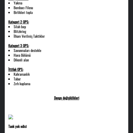
Yakma
Bombacı Filosu
Birlikleri topla
Kategori 2 OPS:
Silah başı
Blitzkrieg
İlham Verilmiş Taktikler
Kategori 3 OPS:
Savunmaları destekle
Hava Bölümü
Dikenli аlan
İttifak OPS:
Kahramanlık
Tabur
Zırh kaplama
Denge değişiklikleri
Tank yok edici