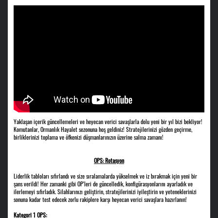
Yaklaşan içerik güncellemeleri ve heyecan verici savaşlarla dolu yeni bir yıl bizi bekliyor!
Komutanlar, Ormanlık Hayalet sezonuna hoş geldiniz! Stratejilerinizi gözden geçirme,
birliklerinizi toplama ve öfkenizi düşmanlarınızın üzerine salma zamanı!
OPS: Rotasyon
Liderlik tabloları sıfırlandı ve size sıralamalarda yükselmek ve iz bırakmak için yeni bir
şans verildi! Her zamanki gibi OP'leri de güncelledik, konfigürasyonlarını ayarladık ve
ilerlemeyi sıfırladık. Silahlarınızı geliştirin, stratejilerinizi iyileştirin ve yeteneklerinizi
sonuna kadar test edecek zorlu rakiplere karşı heyecan verici savaşlara hazırlanın!
Kategori 1 OPS: