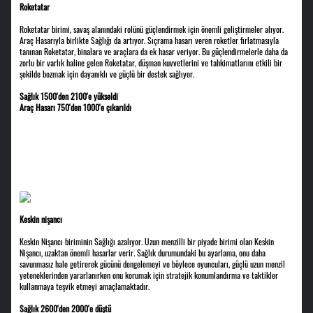
Roketatar
Roketatar birimi, savaş alanındaki rolünü güçlendirmek için önemli geliştirmeler alıyor.
Araç Hasarıyla birlikte Sağlığı da artıyor. Sıçrama hasarı veren roketler fırlatmasıyla
tanınan Roketatar, binalara ve araçlara da ek hasar veriyor. Bu güçlendirmelerle daha da
zorlu bir varlık haline gelen Roketatar, düşman kuvvetlerini ve tahkimatlarını etkili bir
şekilde bozmak için dayanıklı ve güçlü bir destek sağlıyor.
Sağlık 1500'den 2100'e yükseldi
Araç Hasarı 750'den 1000'e çıkarıldı
Keskin nişancı
Keskin Nişancı biriminin Sağlığı azalıyor. Uzun menzilli bir piyade birimi olan Keskin
Nişancı, uzaktan önemli hasarlar verir. Sağlık durumundaki bu ayarlama, onu daha
savunmasız hale getirerek gücünü dengelemeyi ve böylece oyuncuları, güçlü uzun menzil
yeteneklerinden yararlanırken onu korumak için stratejik konumlandırma ve taktikler
kullanmaya teşvik etmeyi amaçlamaktadır.
Sağlık 2600'den 2000'e düştü