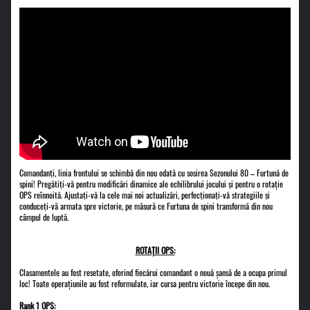
Comandanți, linia frontului se schimbă din nou odată cu sosirea Sezonului 80 – Furtună de
spini! Pregătiți-vă pentru modificări dinamice ale echilibrului jocului și pentru o rotație
OPS reînnoită. Ajustați-vă la cele mai noi actualizări, perfecționați-vă strategiile și
conduceți-vă armata spre victorie, pe măsură ce Furtuna de spini transformă din nou
câmpul de luptă.
ROTAȚII OPS:
Clasamentele au fost resetate, oferind fiecărui comandant o nouă șansă de a ocupa primul
loc! Toate operațiunile au fost reformulate, iar cursa pentru victorie începe din nou.
Rank 1 OPS: