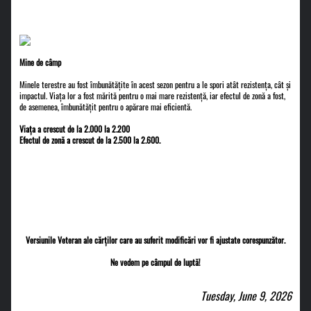
Mine de câmp
Minele terestre au fost îmbunătățite în acest sezon pentru a le spori atât rezistența, cât și
impactul. Viața lor a fost mărită pentru o mai mare rezistență, iar efectul de zonă a fost,
de asemenea, îmbunătățit pentru o apărare mai eficientă.
Viața a crescut de la 2.000 la 2.200
Efectul de zonă a crescut de la 2.500 la 2.600.
Versiunile Veteran ale cărților care au suferit modificări vor fi ajustate corespunzător.
Ne vedem pe câmpul de luptă!
Tuesday, June 9, 2026