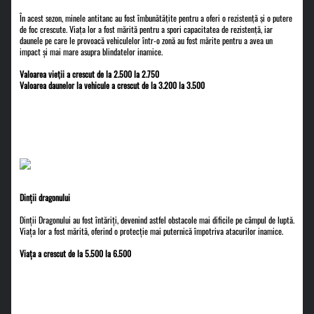
În acest sezon, minele antitanc au fost îmbunătățite pentru a oferi o rezistență și o putere
de foc crescute. Viața lor a fost mărită pentru a spori capacitatea de rezistență, iar
daunele pe care le provoacă vehiculelor într-o zonă au fost mărite pentru a avea un
impact și mai mare asupra blindatelor inamice.
Valoarea vieții a crescut de la 2.500 la 2.750
Valoarea daunelor la vehicule a crescut de la 3.200 la 3.500
Dinții dragonului
Dinții Dragonului au fost întăriți, devenind astfel obstacole mai dificile pe câmpul de luptă.
Viața lor a fost mărită, oferind o protecție mai puternică împotriva atacurilor inamice.
Viața a crescut de la 5.500 la 6.500