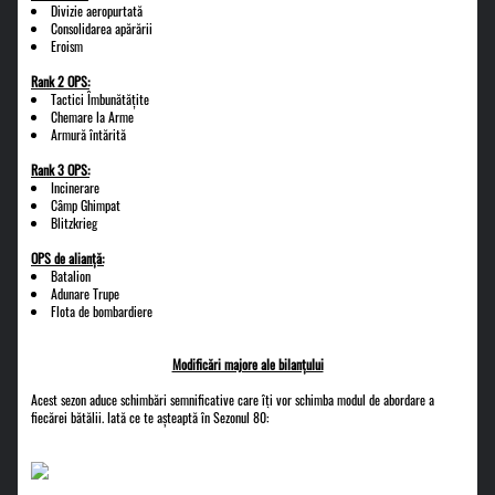
Divizie aeropurtată
Consolidarea apărării
Eroism
Rank 2 OPS:
Tactici Îmbunătățite
Chemare la Arme
Armură întărită
Rank 3 OPS:
Incinerare
Câmp Ghimpat
Blitzkrieg
OPS de alianță:
Batalion
Adunare Trupe
Flota de bombardiere
Modificări majore ale bilanțului
Acest sezon aduce schimbări semnificative care îți vor schimba modul de abordare a
fiecărei bătălii. Iată ce te așteaptă în Sezonul 80: