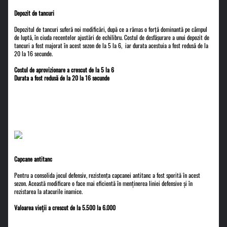
Depozit de tancuri
Depozitul de tancuri suferă noi modificări, după ce a rămas o forță dominantă pe câmpul
de luptă, în ciuda recentelor ajustări de echilibru. Costul de desfășurare a unui depozit de
tancuri a fost majorat în acest sezon de la 5 la 6, iar durata acestuia a fost redusă de la
20 la 16 secunde.
Costul de aprovizionare a crescut de la 5 la 6
Durata a fost redusă de la 20 la 16 secunde
Capcane antitanc
Pentru a consolida jocul defensiv, rezistența capcanei antitanc a fost sporită în acest
sezon. Această modificare o face mai eficientă în menținerea liniei defensive și în
rezistarea la atacurile inamice.
Valoarea vieții a crescut de la 5.500 la 6.000