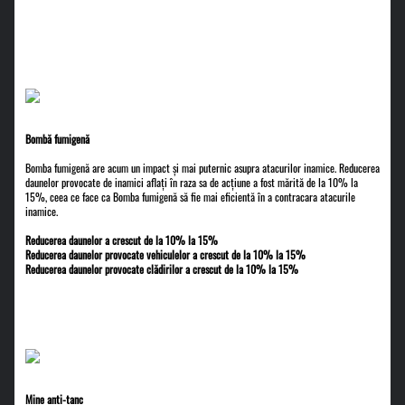
Bombă fumigenă
Bomba fumigenă are acum un impact și mai puternic asupra atacurilor inamice. Reducerea
daunelor provocate de inamici aflați în raza sa de acțiune a fost mărită de la 10% la
15%, ceea ce face ca Bomba fumigenă să fie mai eficientă în a contracara atacurile
inamice.
Reducerea daunelor a crescut de la 10% la 15%
Reducerea daunelor provocate vehiculelor a crescut de la 10% la 15%
Reducerea daunelor provocate clădirilor a crescut de la 10% la 15%
Mine anti-tanc