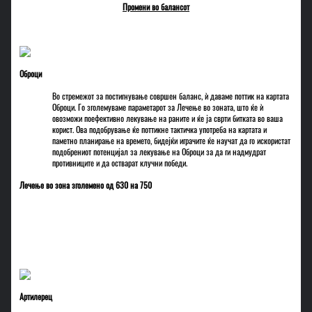
Промени во балансот
Оброци
Во стремежот за постигнување совршен баланс, ѝ даваме поттик на картата
Оброци. Го зголемуваме параметарот за Лечење во зоната, што ќе ѝ
овозможи поефективно лекување на раните и ќе ја сврти битката во ваша
корист. Ова подобрување ќе поттикне тактичка употреба на картата и
паметно планирање на времето, бидејќи играчите ќе научат да го искористат
подобрениот потенцијал за лекување на Оброци за да ги надмудрат
противниците и да остварат клучни победи.
Лечење во зона зголемено од 630 на 750
Артилерец