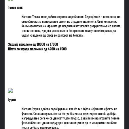
Тежок тенк
Картата Тежок тенк добива стратешки ребаланс. Здравјето ѝ е намалено, но
способноста за нанесување штети на згради е зголемена. Овој компромис
ќе им овозможи на играчите да предизвикаат повеќе разрушувања со своите
тешки тенкови, додека истовремено ќе преземат малку поголем ризик да
бидат извадени од строј во разгорот на битката.
Здравје намалено од 18000 на 17000
Штети по згради зголемени од 4200 на 4500
Јуриш
Картата Јуриш добива подобрување, кое ќе ги забрза нејзините ефекти на
фронтот. Со зголемувањето на Бонус брзината, единиците што ќе добијат
напредување сега ќе се движат уште побрзо, давајќи им на играчите повеќе
флексибилност да ги надмудрат противниците и да ги искористат слабите
места со брзо преместување.