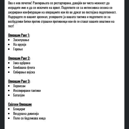
Ова е нов почеток! Рангирањата се рестартирани, давајќи ви чиста можност да
изградите име и да се искачите на врвот. Подгответе се за интензивна сезона со
ажурирани конфигурации на операциите кои ќе ве држат во постојана подготвеност.
Надградете го вашиот арсенал, усовршете ја вашата тактика и подгответе се за
возбудливи битки против страшни противници кои ќе ги стават вашите вештини на
тест!
Операции Ранг 1:
Засилување
На оружје
Горење
Операции Ранг 2:
Јака одбрана
Бомбашка флота
Собирање војска
Операции Ранг 3:
Хероизам
Инспирирани тактики
Баталјон
Сојузни Операции:
Блицкриг
Воздушна дивизија
Поле со бодликава жица