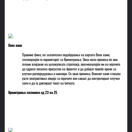
Воен камп
Правиме фино, но значително подобрување на картата Воен камп,
зголемувајќи го параметарот за Времетраење. Оваа мала промена ќе има
големо влијание на целокупната стратегија, овозможувајќи им на играчите
да одржат посилно присуство на фронтот и да добијат повеќе време за
клучни распоредувања и маневри. Со оваа промена, Воениот камп станува
уште поатрактивна опција за играчите кои сакаат да контролираат клучни
зони и да го диктираат текот на битката.
Времетраење зголемено од 23 на 25