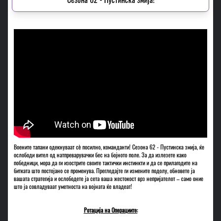
Воените тапани одекнуваат сè посилно, команданти! Сезона 62 - Пустинска змија, ќе
ослободи вител од натпреварувачки бес на бојното поле. За да излезете како
победници, мора да ги изострите своите тактички инстинкти и да се прилагодите на
битката што постојано се променува. Прегледајте ги измените подолу, обновете ја
вашата стратегија и ослободете ја сета ваша жестокост врз непријателот – само оние
што ја совладуваат уметноста на војната ќе владеат!
Ротација на Операциите: