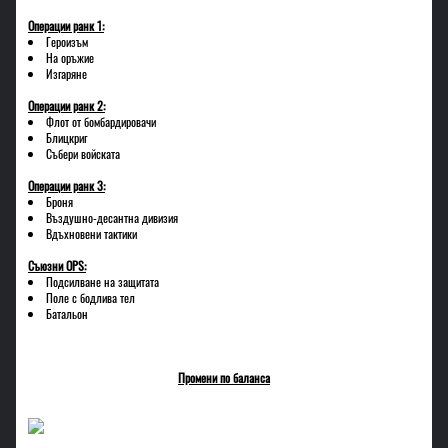
Операции ранк 1:
Героизъм
На оръжие
Изгаряне
Операции ранк 2:
Флот от бомбардировачи
Блицкриг
Събери войската
Операции ранк 3:
Броня
Въздушно-десантна дивизия
Вдъхновени тактики
Съюзни OPS:
Подсилване на защитата
Поле с бодлива тел
Батальон
Промени по баланса