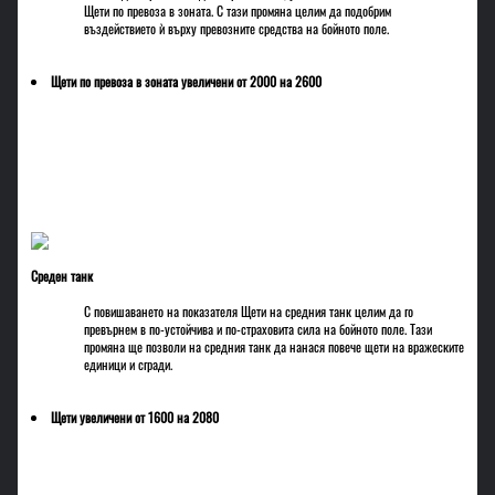
Щети по превоза в зоната.
С тази промяна целим да подобрим
въздействието ѝ върху превозните средства на бойното поле.
Щети по превоза в зоната увеличени от 2000 на 2600
Среден танк
С повишаването на показателя Щети на средния танк целим да го
превърнем в по-устойчива и по-страховита сила на бойното поле. Тази
промяна ще позволи на средния танк да нанася повече щети на вражеските
единици и сгради.
Щети увеличени от 1600 на 2080