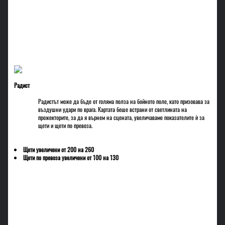
Радист
Радистът може да бъде от голяма полза на бойното поле, като призовава за
въздушни удари по врага. Картата беше встрани от светлината на
прожекторите, за да я върнем на сцената, увеличаваме показателите ѝ за
щети и щети по превоза.
Щети увеличени от 200 на 260
Щети по превоза увеличени от 100 на 130