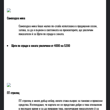
Самоходна мина
Самоходна мина беше малко по-слабо използвана в предишния сезон,
затова, за да я върнем в светлината на прожекторите, ще увеличим
показателя й за Щети по сгради в зоната.
Щети по сгради в зоната увеличени от 4000 на 5200
ПТ стрелец
ПТ стрелец е много добър избор, когато става въпрос за танкове и превозни
средства. Изглеждаше, че картата не се представя добре в това отношение
в последно време и за да поправим това, увеличаваме показателите й за