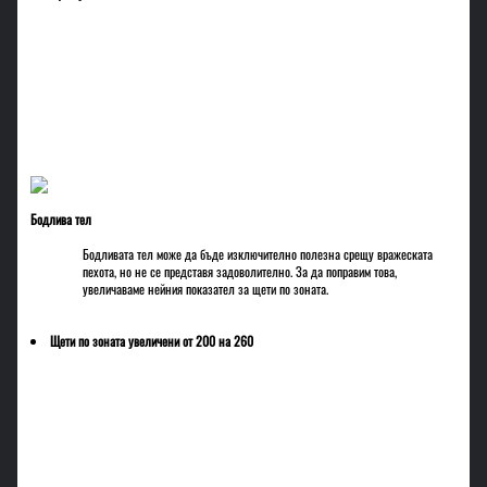
Бодлива тел
Бодливата тел може да бъде изключително полезна срещу вражеската
пехота, но не се представя задоволително. За да поправим това,
увеличаваме нейния показател за щети по зоната.
Щети по зоната увеличени от 200 на 260