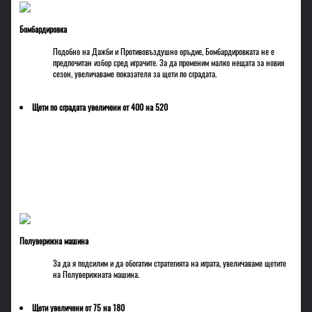
Бомбардировка
Подобно на Дажби и Противовъздушно оръдие, Бомбардировката не е
предпочитан избор сред играчите. За да променим малко нещата за новия
сезон, увеличаваме показателя за щети по сградата.
Щети по сградата увеличени от 400 на 520
Полуверижна машина
За да я подсилим и да обогатим стратегията на играта, увеличаваме щетите
на Полуверижната машина.
Щети увеличени от 75 на 180