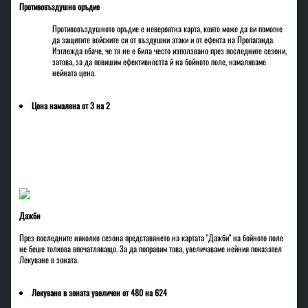
Противовъздушно оръдие
Противовъздушното оръдие е невероятна карта, която може да ви помогне
да защитите войските си от въздушни атаки и от ефекта на Пропаганда.
Изглежда обаче, че тя не е била често използвано през последните сезони,
затова, за да повишим ефективността й на бойното поле, намаляваме
нейната цена.
Цена намалена от 3 на 2
Дажби
През последните няколко сезона представянето на картата "Дажби" на бойното поле
не беше толкова впечатляващо. За да поправим това, увеличаваме нейния показател
Лекуване в зоната.
Лекуване в зоната увеличен от 480 на 624