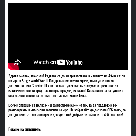
Здраве желаем, генерали! Радваме се да ви приветстваме в началото на 49-ия сезон
на играта Siege: World War II. Поздравяваме всички играчи, които успешно са
достигнали ниво Guardian III и по-високо - указваме ви заслужено признание за
изключителното ви представяне през предходния сезон! Класациите са занулени и
сега можете отново да се впуснете във вълнуващи битки.
Всички операции са нулирани и разместихме някои от тях, за да предложим по-
разнообразни и интересни варианти на игра. Не забравяйте да дарявате OPS точки, за
да вдигнете тяхната категория и доведете най-добрите си войници на бойното поле!
Ротация на операциите: